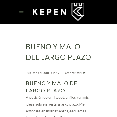
BUENO Y MALO
DEL LARGO PLAZO
Publicado el
20 julio, 2019
Categoría:
Blog
BUENO Y MALO DEL
LARGO PLAZO
A petición de un Tweet, ahí les van mis
ideas sobre invertir a largo plazo. Me
enfocaré en instrumentos/esquemas