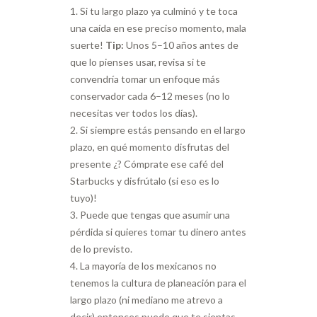
Si tu largo plazo ya culminó y te toca
una caída en ese preciso momento, mala
suerte!
Tip:
Unos 5–10 años antes de
que lo pienses usar, revisa si te
convendría tomar un enfoque más
conservador cada 6–12 meses (no lo
necesitas ver todos los días).
Si siempre estás pensando en el largo
plazo, en qué momento disfrutas del
presente ¿? Cómprate ese café del
Starbucks y disfrútalo (si eso es lo
tuyo)!
Puede que tengas que asumir una
pérdida si quieres tomar tu dinero antes
de lo previsto.
La mayoría de los mexicanos no
tenemos la cultura de planeación para el
largo plazo (ni mediano me atrevo a
decir) entonces puede que te sientas