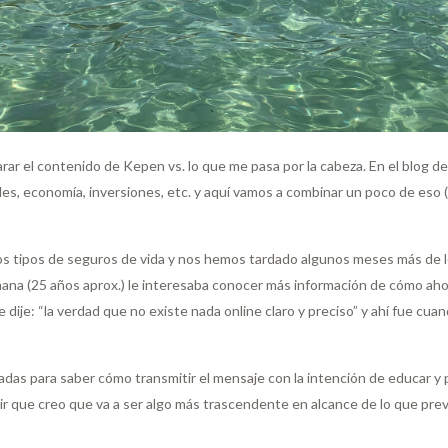
ar el contenido de Kepen vs. lo que me pasa por la cabeza. En el blog d
ales, economía, inversiones, etc. y aquí vamos a combinar un poco de eso 
os tipos de seguros de vida y nos hemos tardado algunos meses más de l
a (25 años aprox.) le interesaba conocer más información de cómo ahorrar
dije: “la verdad que no existe nada online claro y preciso” y ahí fue cu
radas para saber cómo transmitir el mensaje con la intención de educar y 
r que creo que va a ser algo más trascendente en alcance de lo que pre