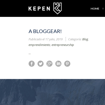
HOME
A BLOGGEAR!
Publicado el
17 julio, 2019
Categoría:
Blog
,
emprendimiento
,
entrepreneurship
...